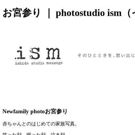
お宮参り ｜ photostudio is
Newfamily photo
お宮参り
赤ちゃんとのはじめての家族写真。
笑った顔、眠った顔、泣き顔、