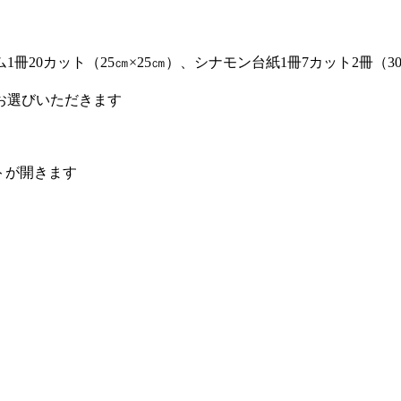
20カット（25㎝×25㎝）、シナモン台紙1冊7カット2冊（30.
お選びいただきます
トが開きます