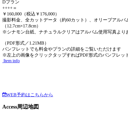
D
プラン
+
+
+
+
＝
￥160,000
（税込￥176,000）
撮影料金、全カットデータ（約60カット）、オリーブアルバム1冊
（12.7cm×17.8cm）
※シナモン台紙、ナチュラルクリアはアルバム使用写真より
（PDF形式／1.21MB）
パンフレットでも料金やプランの詳細をご覧いただけます
※
左
上
の画像を
クリック
タップ
すればPDF形式のパンフレッ
Item info
WEB予約はこちらから
Access
周辺地図