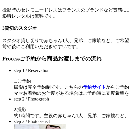
撮影時のセレモニードレスはフランスのブランドなど質感に
影時レンタルは無料です。
3
貸切のスタジオ
スタジオ貸し切りで赤ちゃん1人、兄弟、ご家族など、ご希望
前や後にご利用いただきやすいです。
Process
ご予約から商品お渡しまでの流れ
step 1
/ Reservation
1.ご予約
撮影は完全予約制です。こちらの
予約サイト
からご予約
ママお着物のお仕度がある場合はご予約時に支度希望を
step 2
/ Photograph
2.撮影
約1時間です。主役の赤ちゃん1人、兄弟、ご家族など
step 3
/ Photo select