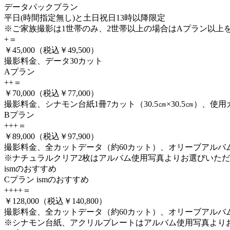
データパックプラン
平日(時間指定無し)と土日祝日13時以降限定
※ご家族撮影は1世帯のみ、2世帯以上の場合はAプラン以上
+
＝
￥45,000
（税込￥49,500）
撮影料金、データ30カット
A
プラン
+
+
＝
￥70,000
（税込￥77,000）
撮影料金、シナモン台紙1冊7カット（30.5㎝×30.5㎝）、使
B
プラン
+
+
+
＝
￥89,000
（税込￥97,900）
撮影料金、全カットデータ（約60カット）、オリーブアルバム1冊15
※ナチュラルクリア2枚はアルバム使用写真よりお選びいた
ismのおすすめ
C
プラン
ismのおすすめ
+
+
+
+
＝
￥128,000
（税込￥140,800）
撮影料金、全カットデータ（約60カット）、オリーブアルバム1冊
※シナモン台紙、アクリルプレートはアルバム使用写真より